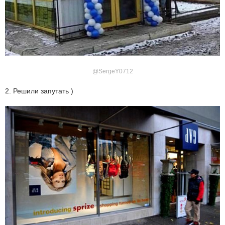
@SergeY0712
2. Решили запутать )