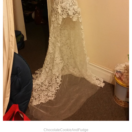
ChocolateCookieAndFudge