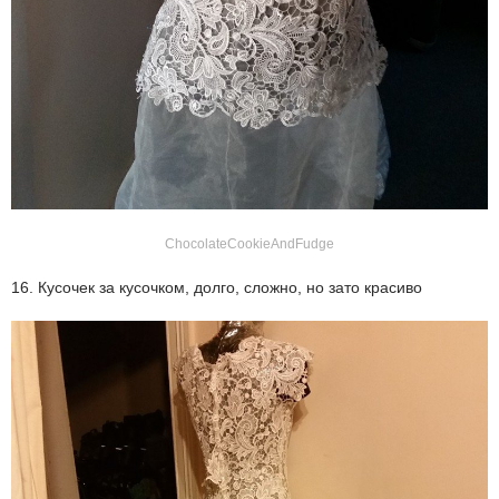
ChocolateCookieAndFudge
16. Кусочек за кусочком, долго, сложно, но зато красиво