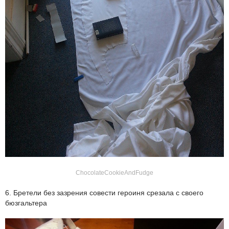
ChocolateCookieAndFudge
6. Бретели без зазрения совести героиня срезала с своего
бюзгальтера