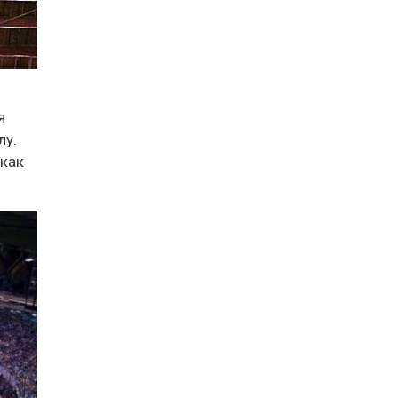
я
лу.
 как