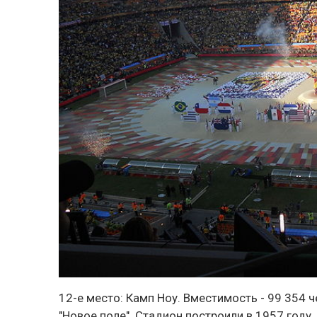
12-е место:
Камп Ноу
. Вместимость - 99 354 
"Новое поле". Стадион построили в 1957 году