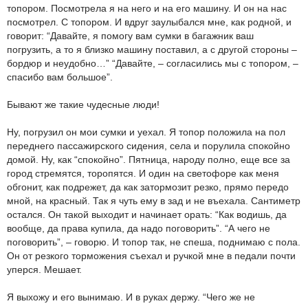
топором. Посмотрела я на него и на его машину. И он на нас
посмотрел. С топором. И вдруг заулыбался мне, как родной, и
говорит: “Давайте, я помогу вам сумки в багажник ваш
погрузить, а то я близко машину поставил, а с другой стороны –
бордюр и неудобно…” “Давайте, – согласились мы с топором, –
спасибо вам большое”.
Бывают же такие чудесные люди!
Ну, погрузил он мои сумки и уехал. Я топор положила на пол
переднего пассажирского сидения, села и порулила спокойно
домой. Ну, как “спокойно”. Пятница, народу полно, еще все за
город стремятся, торопятся. И один на светофоре как меня
обгонит, как подрежет, да как затормозит резко, прямо передо
мной, на красный. Так я чуть ему в зад и не въехала. Сантиметр
остался. Он такой выходит и начинает орать: “Как водишь, да
вообще, да права купила, да надо поговорить”. “А чего не
поговорить”, – говорю. И топор так, не спеша, поднимаю с пола.
Он от резкого торможения съехал и ручкой мне в педали почти
уперся. Мешает.
Я выхожу и его вынимаю. И в руках держу. “Чего же не