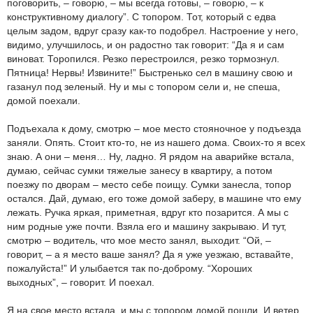
поговорить, – говорю, – мы всегда готовы, – говорю, – к
конструктивному диалогу”. С топором. Тот, который с едва
целым задом, вдруг сразу как-то подобрел. Настроение у него,
видимо, улучшилось, и он радостно так говорит: “Да я и сам
виноват. Торопился. Резко перестроился, резко тормознул.
Пятница! Нервы! Извините!” Быстренько сел в машину свою и
газанул под зеленый. Ну и мы с топором сели и, не спеша,
домой поехали.
Подъехала к дому, смотрю – мое место стояночное у подъезда
заняли. Опять. Стоит кто-то, не из нашего дома. Своих-то я всех
знаю. А они – меня… Ну, ладно. Я рядом на аварийке встала,
думаю, сейчас сумки тяжелые занесу в квартиру, а потом
поезжу по дворам – место себе поищу. Сумки занесла, топор
остался. Дай, думаю, его тоже домой заберу, в машине что ему
лежать. Ручка яркая, приметная, вдруг кто позарится. А мы с
ним родные уже почти. Взяла его и машину закрываю. И тут,
смотрю – водитель, что мое место занял, выходит. “Ой, –
говорит, – а я место ваше занял? Да я уже уезжаю, вставайте,
пожалуйста!” И улыбается так по-доброму. “Хороших
выходных”, – говорит. И поехал.
Я на свое место встала, и мы с топором домой пошли. И ветер