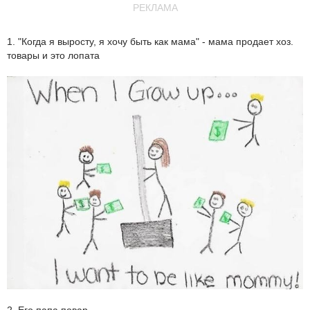
РЕКЛАМА
1. "Когда я выросту, я хочу быть как мама" - мама продает хоз.
товары и это лопата
2. Его папа повар