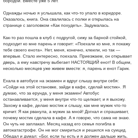
бородой. Вместе уже 5 лет.
Однажды ночью я услышала, как что-то упало в коридоре.
Оказалось, книга. Она свалилась с полки и открылась на
странице с заголовком «Как похудеть». Задумалась.
Как-то раз пошла в клуб с подругой, сижу за барной стойкой,
подходит ко мне парень и говорит: «Поехали ко мне, я покажу
тебе своего енота». Нет, меня, конечно, клеили, но так —
впервые. Стало интересно, поехала. Приезжаем, он открывает
дверь, а ему навстречу выбегает НАСТОЯЩИЙ енот! В общем,
несколько месяцев уже живем вместе: я, парень и енот Гарик.
Ехала в автобусе на экзамен и вдруг слышу внутри себя:
«Сойди на этой остановке, зайди в кафе, сделай мостик». Я
думаю, что за ерунда, у меня экзамен! Автобус
останавливается, у меня внутри что-то щелкает, и я выхожу.
Захожу в кафе, делаю мостик и слышу, как мне мужик что-то
кричит. Я как рванула, а мужик за мной! Догнал и спрашивает,
почему мостик сделала в кафе. А я говорю, что сама не знаю.
Он чуть не заплакал. Месяц назад его семья погибла в
автокатастрофе. Он не мог смириться и решился на суицид.
Обедал и думал: «Бог, если ты есть и я должен дальше жить,