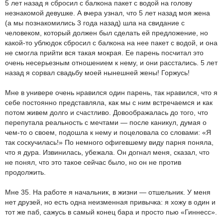
5 лет назад я сбросил с балкона пакет с водой на голову
незнакомой девушке. А вчера узнал, что 5 лет назад моя жена
(а мы познакомились 3 года назад) шла на свидание с
человеком, который должен был сделать ей предложение, но
какой-то ублюдок сбросил с балкона на нее пакет с водой, и она
не смогла прийти вся такая мокрая. Ее парень посчитал это
очень несерьезным отношением к нему, и они расстались. 5 лет
назад я сорвал свадьбу моей нынешней жены! Горжусь!
Мне в универе очень нравился один парень, так нравился, что я
себе постоянно представляла, как мы с ним встречаемся и как
потом живем долго и счастливо. Довоображалась до того, что
перепутала реальность с мечтами — после каникул, думая о
чем-то о своем, подошла к нему и поцеловала со словами: «Я
так соскучилась!» По немного офигевшему виду парня поняла,
что я дура. Извинилась, убежала. Он догнал меня, сказал, что
не понял, что это такое сейчас было, но он не против
продолжить.
Мне 35. На работе я начальник, в жизни — отшельник. У меня
нет друзей, но есть одна неизменная привычка: я хожу в один и
тот же паб, сажусь в самый конец бара и просто пью «Гиннесс».