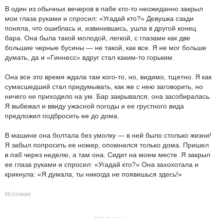
В один из обычных вечеров в пабе кто-то неожиданно закрыл
мои глаза руками и спросил: «Угадай кто?» Девушка сзади
поняла, что ошиблась и, извинившись, ушла в другой конец
бара. Она была такой молодой, легкой, с глазами как две
большие черные бусины — не такой, как все. Я не мог больше
думать, да и «Гиннесс» вдруг стал каким-то горьким.
Она все это время ждала там кого-то, но, видимо, тщетно. Я как
сумасшедший стал придумывать, как же с нею заговорить, но
ничего не приходило на ум. Бар закрывался, она засобиралась.
Я выбежал и ввиду ужасной погоды и ее грустного вида
предложил подбросить ее до дома.
В машине она болтала без умолку — в ней было столько жизни!
Я забыл попросить ее номер, опомнился только дома. Пришел
в паб через неделю, а там она. Сидит на моем месте. Я закрыл
ее глаза руками и спросил: «Угадай кто?» Она захохотала и
крикнула: «Я думала, ты никогда не появишься здесь!»
Источник