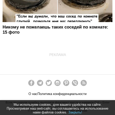
Никому не пожелаешь таких соседей по комнате:
15 фото
РЕКЛАМА
О нас
Политика конфиденциальности
Если вы нашли ошибку, выделите фрагмент текста и нажмите Ctrl + Enter
Мы используем cookies, для вашего удобства на сайте.
Полное или частичное копирование материалов сайта запрещено.
Просматривая наш веб-сайт, вы соглашаетесь на использование
©
2026
. Разработано
креативными людьми
нами файлов cookies.
Закрыть!