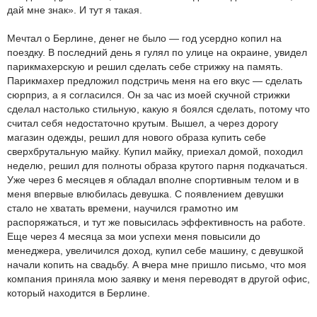
дай мне знак». И тут я такая.
Мечтал о Берлине, денег не было — год усердно копил на
поездку. В последний день я гулял по улице на окраине, увидел
парикмахерскую и решил сделать себе стрижку на память.
Парикмахер предложил подстричь меня на его вкус — сделать
сюрприз, а я согласился. Он за час из моей скучной стрижки
сделал настолько стильную, какую я боялся сделать, потому что
считал себя недостаточно крутым. Вышел, а через дорогу
магазин одежды, решил для нового образа купить себе
сверхбрутальную майку. Купил майку, приехал домой, походил
неделю, решил для полноты образа крутого парня подкачаться.
Уже через 6 месяцев я обладал вполне спортивным телом и в
меня впервые влюбилась девушка. С появлением девушки
стало не хватать времени, научился грамотно им
распоряжаться, и тут же повысилась эффективность на работе.
Еще через 4 месяца за мои успехи меня повысили до
менеджера, увеличился доход, купил себе машину, с девушкой
начали копить на свадьбу. А вчера мне пришло письмо, что моя
компания приняла мою заявку и меня переводят в другой офис,
который находится в Берлине.