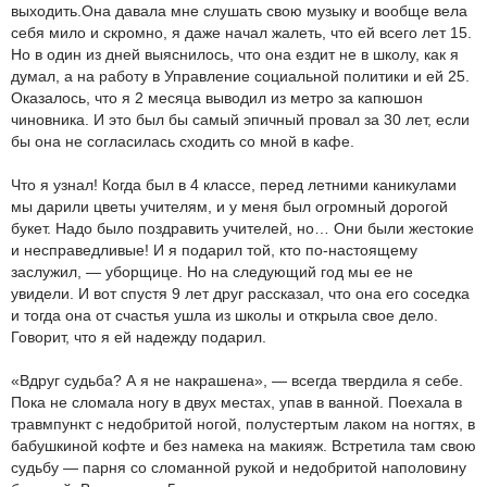
выходить.Она давала мне слушать свою музыку и вообще вела
себя мило и скромно, я даже начал жалеть, что ей всего лет 15.
Но в один из дней выяснилось, что она ездит не в школу, как я
думал, а на работу в Управление социальной политики и ей 25.
Оказалось, что я 2 месяца выводил из метро за капюшон
чиновника. И это был бы самый эпичный провал за 30 лет, если
бы она не согласилась сходить со мной в кафе.
Что я узнал! Когда был в 4 классе, перед летними каникулами
мы дарили цветы учителям, и у меня был огромный дорогой
букет. Надо было поздравить учителей, но… Они были жестокие
и несправедливые! И я подарил той, кто по-настоящему
заслужил, — уборщице. Но на следующий год мы ее не
увидели. И вот спустя 9 лет друг рассказал, что она его соседка
и тогда она от счастья ушла из школы и открыла свое дело.
Говорит, что я ей надежду подарил.
«Вдруг судьба? А я не накрашена», — всегда твердила я себе.
Пока не сломала ногу в двух местах, упав в ванной. Поехала в
травмпункт с недобритой ногой, полустертым лаком на ногтях, в
бабушкиной кофте и без намека на макияж. Встретила там свою
судьбу — парня со сломанной рукой и недобритой наполовину