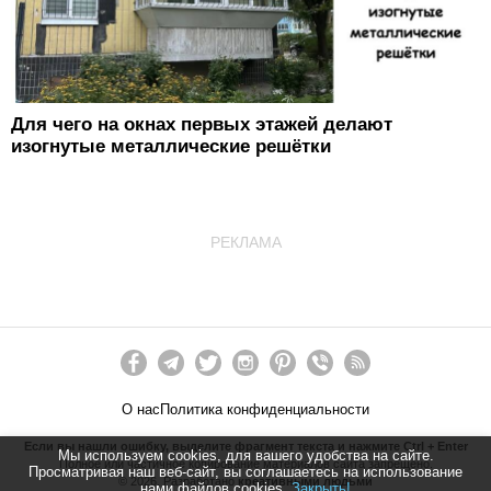
Для чего на окнах первых этажей делают
изогнутые металлические решётки
РЕКЛАМА
О нас
Политика конфиденциальности
Если вы нашли ошибку, выделите фрагмент текста и нажмите Ctrl + Enter
Мы используем cookies, для вашего удобства на сайте.
Полное или частичное копирование материалов сайта запрещено.
Просматривая наш веб-сайт, вы соглашаетесь на использование
©
2026
. Разработано
креативными людьми
нами файлов cookies.
Закрыть!