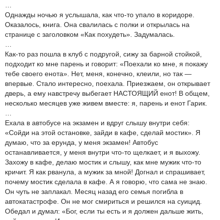
…
Однажды ночью я услышала, как что-то упало в коридоре.
Оказалось, книга. Она свалилась с полки и открылась на
странице с заголовком «Как похудеть». Задумалась.
…
Как-то раз пошла в клуб с подругой, сижу за барной стойкой,
подходит ко мне парень и говорит: «Поехали ко мне, я покажу
тебе своего енота». Нет, меня, конечно, клеили, но так —
впервые. Стало интересно, поехала. Приезжаем, он открывает
дверь, а ему навстречу выбегает НАСТОЯЩИЙ енот! В общем,
несколько месяцев уже живем вместе: я, парень и енот Гарик.
…
Ехала в автобусе на экзамен и вдруг слышу внутри себя:
«Сойди на этой остановке, зайди в кафе, сделай мостик». Я
думаю, что за ерунда, у меня экзамен! Автобус
останавливается, у меня внутри что-то щелкает, и я выхожу.
Захожу в кафе, делаю мостик и слышу, как мне мужик что-то
кричит. Я как рванула, а мужик за мной! Догнал и спрашивает,
почему мостик сделала в кафе. А я говорю, что сама не знаю.
Он чуть не заплакал. Месяц назад его семья погибла в
автокатастрофе. Он не мог смириться и решился на суицид.
Обедал и думал: «Бог, если ты есть и я должен дальше жить,