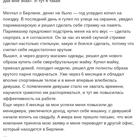
дай мне знак». И тут я такая.
…
Мечтал о Берлине, денег не было — год усердно копил на
поездку. В последний день я гулял по улице на окраине, увидел
парикмахерскую и решил сделать себе стрижку на память.
Парикмахер предложил подстричь меня на его вкус — сделать
сюрприз, а я согласился. Он за час из моей скучной стрижки
сделал настолько стильную, какую я боялся сделать, потому что
считал себя недостаточно крутым.
Вышел, а через дорогу магазин одежды, решил для нового
образа купить себе сверхбрутальную майку. Купил майку,
приехал домой, походил неделю, решил для полноты образа
крутого парня подкачаться. Уже через 6 месяцев я обладал
вполне спортивным телом и в меня впервые влюбилась
девушка. С появлением девушки стало не хватать времени,
научился грамотно им распоряжаться, и тут же повысилась
эффективность на работе.
Еще через 4 месяца за мои успехи меня повысили до
менеджера, увеличился доход, купил себе машину, с девушкой
начали копить на свадьбу. А вчера мне пришло письмо, что моя
компания приняла мою заявку и меня переводят в другой офис,
который находится в Берлине.
…