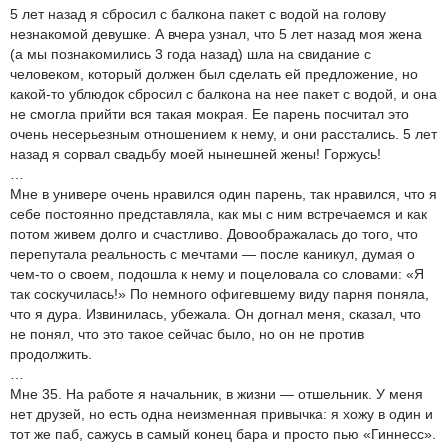
5 лет назад я сбросил с балкона пакет с водой на голову
незнакомой девушке. А вчера узнал, что 5 лет назад моя жена
(а мы познакомились 3 года назад) шла на свидание с
человеком, который должен был сделать ей предложение, но
какой-то ублюдок сбросил с балкона на нее пакет с водой, и она
не смогла прийти вся такая мокрая. Ее парень посчитал это
очень несерьезным отношением к нему, и они расстались. 5 лет
назад я сорвал свадьбу моей нынешней жены! Горжусь!
…
Мне в универе очень нравился один парень, так нравился, что я
себе постоянно представляла, как мы с ним встречаемся и как
потом живем долго и счастливо. Довоображалась до того, что
перепутала реальность с мечтами — после каникул, думая о
чем-то о своем, подошла к нему и поцеловала со словами: «Я
так соскучилась!» По немного офигевшему виду парня поняла,
что я дура. Извинилась, убежала. Он догнал меня, сказал, что
не понял, что это такое сейчас было, но он не против
продолжить.
…
Мне 35. На работе я начальник, в жизни — отшельник. У меня
нет друзей, но есть одна неизменная привычка: я хожу в один и
тот же паб, сажусь в самый конец бара и просто пью «Гиннесс».