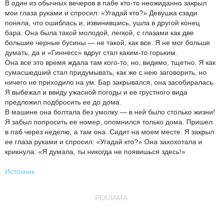
В один из обычных вечеров в пабе кто-то неожиданно закрыл
мои глаза руками и спросил: «Угадай кто?» Девушка сзади
поняла, что ошиблась и, извинившись, ушла в другой конец
бара. Она была такой молодой, легкой, с глазами как две
большие черные бусины — не такой, как все. Я не мог больше
думать, да и «Гиннесс» вдруг стал каким-то горьким.
Она все это время ждала там кого-то, но, видимо, тщетно. Я как
сумасшедший стал придумывать, как же с нею заговорить, но
ничего не приходило на ум. Бар закрывался, она засобиралась.
Я выбежал и ввиду ужасной погоды и ее грустного вида
предложил подбросить ее до дома.
В машине она болтала без умолку — в ней было столько жизни!
Я забыл попросить ее номер, опомнился только дома. Пришел
в паб через неделю, а там она. Сидит на моем месте. Я закрыл
ее глаза руками и спросил: «Угадай кто?» Она захохотала и
крикнула: «Я думала, ты никогда не появишься здесь!»
Источник
РЕКЛАМА