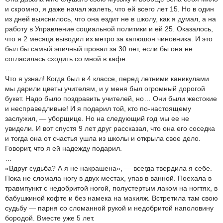
и скромно, я даже начал жалеть, что ей всего лет 15. Но в один
из дней выяснилось, что она ездит не в школу, как я думал, а на
работу в Управление социальной политики и ей 25. Оказалось,
что я 2 месяца выводил из метро за капюшон чиновника. И это
был бы самый эпичный провал за 30 лет, если бы она не
согласилась сходить со мной в кафе.
…
Что я узнал! Когда был в 4 классе, перед летними каникулами
мы дарили цветы учителям, и у меня был огромный дорогой
букет. Надо было поздравить учителей, но… Они были жестокие
и несправедливые! И я подарил той, кто по-настоящему
заслужил, — уборщице. Но на следующий год мы ее не
увидели. И вот спустя 9 лет друг рассказал, что она его соседка
и тогда она от счастья ушла из школы и открыла свое дело.
Говорит, что я ей надежду подарил.
…
«Вдруг судьба? А я не накрашена», — всегда твердила я себе.
Пока не сломала ногу в двух местах, упав в ванной. Поехала в
травмпункт с недобритой ногой, полустертым лаком на ногтях, в
бабушкиной кофте и без намека на макияж. Встретила там свою
судьбу — парня со сломанной рукой и недобритой наполовину
бородой. Вместе уже 5 лет.