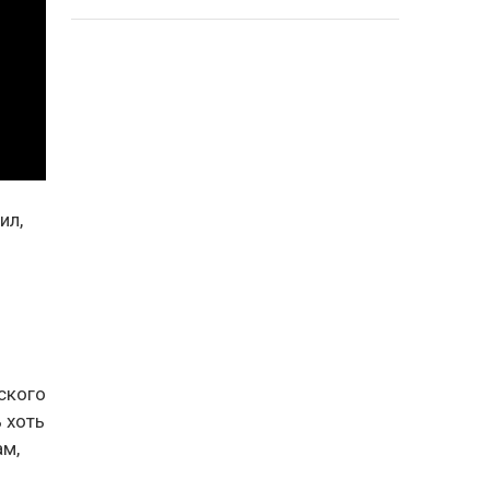
ил,
ского
 хоть
ам,