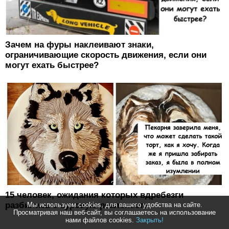
Зачем на фуры наклеивают знаки,
ограничивающие скорость движения, если они
могут ехать быстрее?
15 человек, ожидания которых вдребезги
разбились о суровую реальность
Мы используем cookies, для вашего удобства на сайте.
Просматривая наш веб-сайт, вы соглашаетесь на использование
нами файлов cookies.
Закрыть!