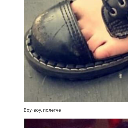
Воу-воу, полегче