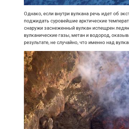
Однако, если внутри вулкана речь идет об экс
поджидать суровейшие арктические температу
снаружи заснеженный вулкан испещрен ледян
вулканические газы, метан и водород, оказы
результате, не случайно, что именно над вул