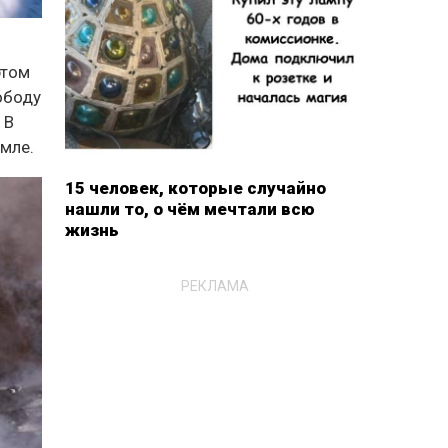
этом
ободу
 В
емле.
15 человек, которые случайно
нашли то, о чём мечтали всю
жизнь
РЕКЛАМА