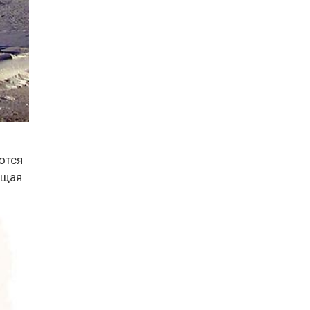
ются
ющая