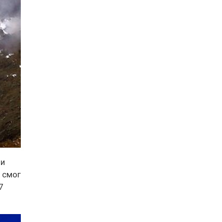
ли
 смог
7