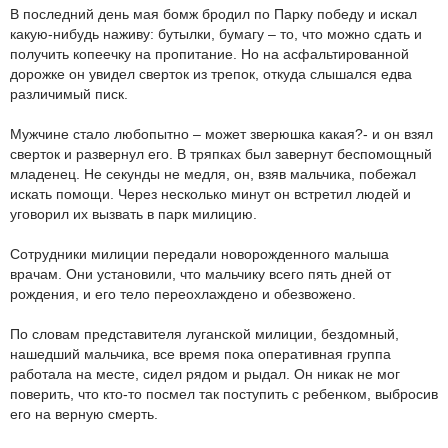
В последний день мая бомж бродил по Парку победу и искал
какую-нибудь наживу: бутылки, бумагу – то, что можно сдать и
получить копеечку на пропитание. Но на асфальтированной
дорожке он увидел сверток из трепок, откуда слышался едва
различимый писк.
Мужчине стало любопытно – может зверюшка какая?- и он взял
сверток и развернул его. В тряпках был завернут беспомощный
младенец. Не секунды не медля, он, взяв мальчика, побежал
искать помощи. Через несколько минут он встретил людей и
уговорил их вызвать в парк милицию.
Сотрудники милиции передали новорожденного малыша
врачам. Они установили, что мальчику всего пять дней от
рождения, и его тело переохлаждено и обезвожено.
По словам представителя луганской милиции, бездомный,
нашедший мальчика, все время пока оперативная группа
работала на месте, сидел рядом и рыдал. Он никак не мог
поверить, что кто-то посмел так поступить с ребенком, выбросив
его на верную смерть.