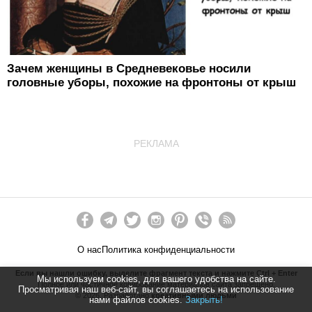
Зачем женщины в Средневековье носили
головные уборы, похожие на фронтоны от крыш
РЕКЛАМА
О нас
Политика конфиденциальности
Если вы нашли ошибку, выделите фрагмент текста и нажмите Ctrl + Enter
Мы используем cookies, для вашего удобства на сайте.
Полное или частичное копирование материалов сайта запрещено.
Просматривая наш веб-сайт, вы соглашаетесь на использование
©
2026
. Разработано
креативными людьми
нами файлов cookies.
Закрыть!