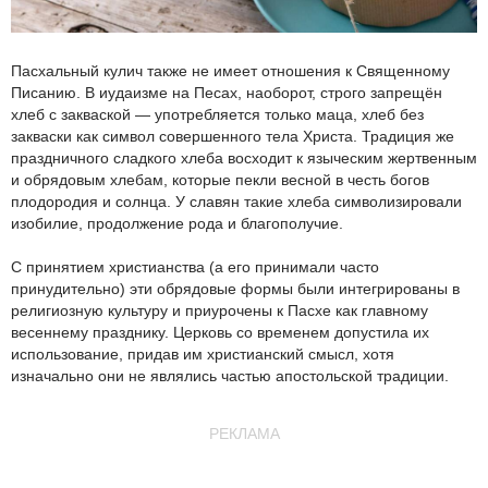
Пасхальный кулич также не имеет отношения к Священному
Писанию. В иудаизме на Песах, наоборот, строго запрещён
хлеб с закваской — употребляется только маца, хлеб без
закваски как символ совершенного тела Христа. Традиция же
праздничного сладкого хлеба восходит к языческим жертвенным
и обрядовым хлебам, которые пекли весной в честь богов
плодородия и солнца. У славян такие хлеба символизировали
изобилие, продолжение рода и благополучие.
С принятием христианства (а его принимали часто
принудительно) эти обрядовые формы были интегрированы в
религиозную культуру и приурочены к Пасхе как главному
весеннему празднику. Церковь со временем допустила их
использование, придав им христианский смысл, хотя
изначально они не являлись частью апостольской традиции.
РЕКЛАМА