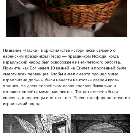
Название «Пасха» в христианстве исторически связано с
еврейским праз­дником Песах — праздником Исхода, когда
израильский народ был освобождён из египетского рабства.
Помните, как Бог навел 10 казней на Египет и последней была
смерть всех первенцев. Чтобы ангел смерти прошел мимо,
израильтяне должны были нанести на косяки дверей кровь
ягненка. На древнееврейском слово «песах» буквально и
означает «пройти мимо, миновать». Так дети евреев были
спасены, а первенцы египтян - нет. После того фараон отпустил
израильский народ.