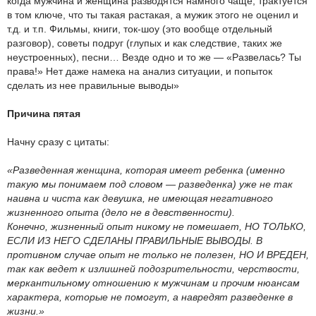
когда мужчина и женщина разводятся намного чаще, трактуется
в том ключе, что ты такая растакая, а мужик этого не оценил и
т.д. и т.п. Фильмы, книги, ток-шоу (это вообще отдельный
разговор), советы подруг (глупых и как следствие, таких же
неустроенных), песни… Везде одно и то же — «Развелась? Ты
права!» Нет даже намека на анализ ситуации, и попыток
сделать из нее правильные выводы»
Причина пятая
Начну сразу с цитаты:
«Разведенная женщина, которая имеет ребенка (именно
такую мы понимаем под словом — разведенка) уже не так
наивна и чиста как девушка, не имеющая негативного
жизненного опыта (дело не в девственности).
Конечно, жизненный опыт никому не помешает, НО ТОЛЬКО,
ЕСЛИ ИЗ НЕГО СДЕЛАНЫ ПРАВИЛЬНЫЕ ВЫВОДЫ. В
противном случае опыт не только не полезен, НО И ВРЕДЕН,
так как ведет к излишней подозрительности, черствости,
меркантильному отношению к мужчинам и прочим нюансам
характера, которые не помогут, а навредят разведенке в
жизни.»