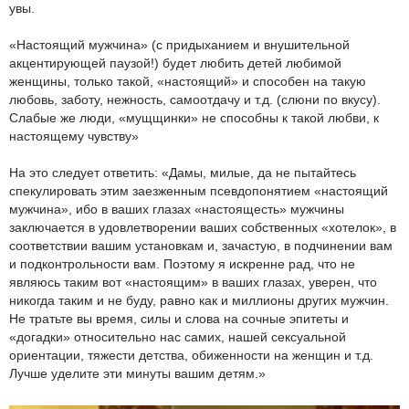
увы.
«Настоящий мужчина» (с придыханием и внушительной
акцентирующей паузой!) будет любить детей любимой
женщины, только такой, «настоящий» и способен на такую
любовь, заботу, нежность, самоотдачу и т.д. (слюни по вкусу).
Слабые же люди, «мущщинки» не способны к такой любви, к
настоящему чувству»
На это следует ответить: «Дамы, милые, да не пытайтесь
спекулировать этим заезженным псевдопонятием «настоящий
мужчина», ибо в ваших глазах «настоящесть» мужчины
заключается в удовлетворении ваших собственных «хотелок», в
соответствии вашим установкам и, зачастую, в подчинении вам
и подконтрольности вам. Поэтому я искренне рад, что не
являюсь таким вот «настоящим» в ваших глазах, уверен, что
никогда таким и не буду, равно как и миллионы других мужчин.
Не тратьте вы время, силы и слова на сочные эпитеты и
«догадки» относительно нас самих, нашей сексуальной
ориентации, тяжести детства, обиженности на женщин и т.д.
Лучше уделите эти минуты вашим детям.»