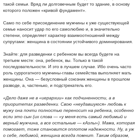
такой семьи. Вряд ли долговечным будет то здание, в основу
которого положен «кривой фундамент».
Само по себе присоединение мужчины к уже существующей
семье наносит удар по его самолюбию и, в значительно
степени, определяет характер взаимоотношений между
супругами: женщина в состоянии устойчивого доминирования.
Знайте: для разведенки с ребенком вы всегда будете на
третьем месте: она, ребенок, вы. Только в такой
последовательности. И это в лучшем случае. Ибо очень часто
роль суррогатного мужчины-главы семейства выполняет мать
женщины. Она — безусловный союзник женщины в прошлом
разводе, а, частенько, и подстрекатель его.
«Дело даже не в «иерархии» как подчиненности, а в
приоритетах разведенки. Свою «неудавшуюся» любовь к
мужу она почти полностью переносит на ребенка, особенно
если это сын (их слова — «у меня есть самый любимый и
верный мужчина, а все остальные — кАзлы»). Мама, которая
помогает, тоже становится оплотом надежности. Ну, а уж
о себе, любимой, женщина всегда помнит. Таким образом,