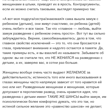
женщинами в штыки, приводят их в ярость. Контраргументы,
если их можно считать таковыми, выглядят примерно так:
«А вот моя подруга/сестра/знакомая/я сама вышла замуж с
ребенком (детьми), они живут счастливо, он ребенка (детей)
очень любит» и все такое. Так что «главное — любовь, выйти
замуж разведенке с ребенком очень просто». Вот тут вы сильно
заблуждаетесь. Вернее, самообманываетесь: дело в том, что
главное свойство исключений — это то, что они бросаются в
глаза, привлекают внимание и надолго остаются в памяти. Да,
такие примеры есть, и вы взахлеб их называете. Забываете об
одном: вы не считали тех, кто НЕ ЖЕНИЛСЯ на разведенках с
детьми, а их, заверяю вас, в сотни раз больше.
Женщины вообще очень часто выдают ЖЕЛАЕМОЕ за
действительность; истинность того или иного высказывания в
глазах женщины часто напрямую зависит от того нравится ей
оно или нет. Разведенным женщинам и женщинам, которые
допускают в перспективе развод, очень нравится идея, что
разведенка с детьми имеет ТАКИЕ ЖЕ ШАНСЫ выйти замуж, им
психологически более комфортно думать, что это так, но
истиной сильное желание это «равенство шансов» не делает,