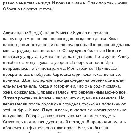
равно меня там не ждут. И поехал к маме. С тех пор так и живу.
Обратно не зовут, кстати».
Александр (33 года), папа Алисы: «Я ушел из дома на
следующее утро после первого дня рождения дочки. Взял
паспорт, немного денег, и захлопнул дверь. Это решение далось
мне с трудом, но я не жалею. Сразу купил билеты в Питер и
пока живу у друга. Думаю, что делать дальше. Потому что Алису
я люблю, а жену – уже не уверен. За беременность Ира
поправилась на 34 килограмма. Моя стройная Принцесса
превратилась в чебурек. Картошка фри, кока-кола, печенье,
пряники…Все последние месяцы ожидания ребенка она ела-
ела-ела-ела-ела. Когда я говорил ей, что она родит хомяка,
жена обижалась. Оправдывалась, что беременным можно все.
Я ждал рождения Алисы и верил, что ситуация изменится. Но
через месяц после родов она похудела только на половину от
этой цифры. И все. Я купил весы, пытался ее мотивировать на
похудение. Говорю, давай взвешиваться и вместе худеть.
Сказала, что я маюсь дурью и ей некогда. Я предложил купить
абонемент в фитнес, она отказалась. Все, что бы я не