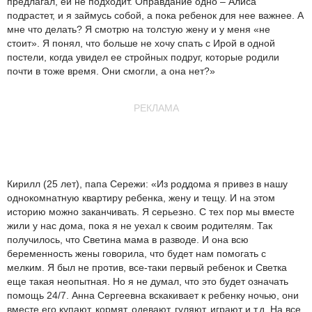
предлагал, ей не подходит. Оправдание одно – Алиса
подрастет, и я займусь собой, а пока ребенок для нее важнее. А
мне что делать? Я смотрю на толстую жену и у меня «не
стоит». Я понял, что больше не хочу спать с Ирой в одной
постели, когда увидел ее стройных подруг, которые родили
почти в тоже время. Они смогли, а она нет?»
РЕКЛАМА
Кирилл (25 лет), папа Сережи: «Из роддома я привез в нашу
однокомнатную квартиру ребенка, жену и тещу. И на этом
историю можно заканчивать. Я серьезно. С тех пор мы вместе
жили у нас дома, пока я не уехал к своим родителям. Так
получилось, что Светина мама в разводе. И она всю
беременность жены говорила, что будет нам помогать с
мелким. Я был не против, все-таки первый ребенок и Светка
еще такая неопытная. Но я не думал, что это будет означать
помощь 24/7. Анна Сергеевна вскакивает к ребенку ночью, они
вместе его купают, кормят, одевают, гуляют, играют и т.д. На все