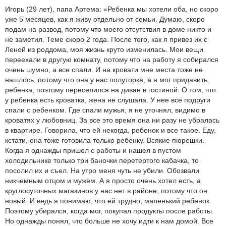
Игорь (29 лет), папа Артема: «Ребенка мы хотели оба, но скоро
уже 5 месяцев, как я живу отдельно от семьи. Думаю, скоро
подам на развод, потому что моего отсутствия в доме никто и
не заметил. Теме скоро 2 года. После того, как я привез их с
Леной из роддома, моя жизнь круто изменилась. Мои вещи
переехали в другую комнату, потому что на работу я собирался
очень шумно, а все спали. И на кровати мне места тоже не
нашлось, потому что она у нас полуторка, а я мог придавить
ребенка, поэтому переселился на диван в гостиной. О том, что
у ребенка есть кроватка, жена не слушала. У нее все подруги
спали с ребенком. Где спали мужья, я не уточнял, видимо в
кроватях у любовниц. За все это время она ни разу не убралась
в квартире. Говорила, что ей некогда, ребенок и все такое. Еду,
кстати, она тоже готовила только ребенку. Всякие пюрешки.
Когда я однажды пришел с работы и нашел в пустом
холодильнике только три баночки перетертого кабачка, то
посолил их и съел. На утро меня чуть не убили. Обозвали
никчемным отцом и мужем. А я просто очень хотел есть, а
круглосуточных магазинов у нас нет в районе, потому что он
новый. И ведь я понимаю, что ей трудно, маленький ребенок.
Поэтому убирался, когда мог, покупал продукты после работы.
Но однажды понял, что больше не хочу идти к нам домой. Все