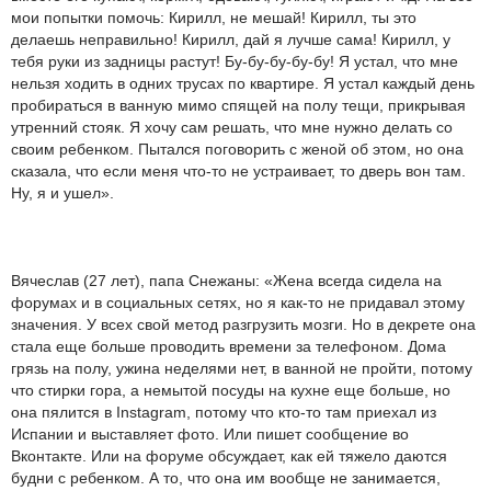
мои попытки помочь: Кирилл, не мешай! Кирилл, ты это
делаешь неправильно! Кирилл, дай я лучше сама! Кирилл, у
тебя руки из задницы растут! Бу-бу-бу-бу-бу! Я устал, что мне
нельзя ходить в одних трусах по квартире. Я устал каждый день
пробираться в ванную мимо спящей на полу тещи, прикрывая
утренний стояк. Я хочу сам решать, что мне нужно делать со
своим ребенком. Пытался поговорить с женой об этом, но она
сказала, что если меня что-то не устраивает, то дверь вон там.
Ну, я и ушел».
Вячеслав (27 лет), папа Снежаны: «Жена всегда сидела на
форумах и в социальных сетях, но я как-то не придавал этому
значения. У всех свой метод разгрузить мозги. Но в декрете она
стала еще больше проводить времени за телефоном. Дома
грязь на полу, ужина неделями нет, в ванной не пройти, потому
что стирки гора, а немытой посуды на кухне еще больше, но
она пялится в Instagram, потому что кто-то там приехал из
Испании и выставляет фото. Или пишет сообщение во
Вконтакте. Или на форуме обсуждает, как ей тяжело даются
будни с ребенком. А то, что она им вообще не занимается,