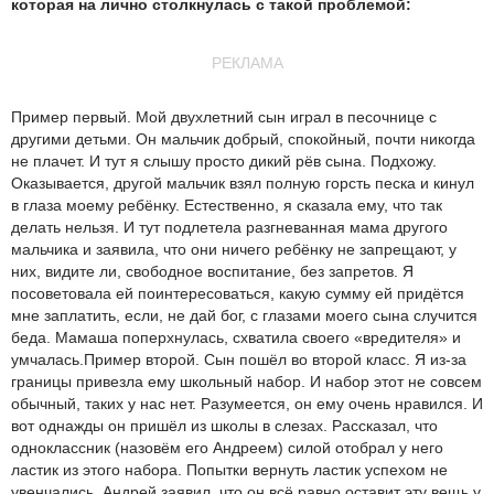
которая на лично столкнулась с такой проблемой:
РЕКЛАМА
Пример первый. Мой двухлетний сын играл в песочнице с
другими детьми. Он мальчик добрый, спокойный, почти никогда
не плачет. И тут я слышу просто дикий рёв сына. Подхожу.
Оказывается, другой мальчик взял полную горсть песка и кинул
в глаза моему ребёнку. Естественно, я сказала ему, что так
делать нельзя. И тут подлетела разгневанная мама другого
мальчика и заявила, что они ничего ребёнку не запрещают, у
них, видите ли, свободное воспитание, без запретов. Я
посоветовала ей поинтересоваться, какую сумму ей придётся
мне заплатить, если, не дай бог, с глазами моего сына случится
беда. Мамаша поперхнулась, схватила своего «вредителя» и
умчалась.Пример второй. Сын пошёл во второй класс. Я из-за
границы привезла ему школьный набор. И набор этот не совсем
обычный, таких у нас нет. Разумеется, он ему очень нравился. И
вот однажды он пришёл из школы в слезах. Рассказал, что
одноклассник (назовём его Андреем) силой отобрал у него
ластик из этого набора. Попытки вернуть ластик успехом не
увенчались. Андрей заявил, что он всё равно оставит эту вещь у