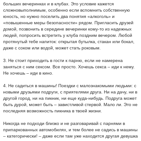
больших вечеринках и в клубах. Это условие кажется
сложновыполнимым, особенно если вспомнить собственную
юность, но нужно поселить два понятия «алкоголь» и
«повышенные меры безопасности» рядом. Пригласить друзей
домой, позвонить в середине вечеринки кому-то из надежных
людей, попросить встретить у клуба поздним вечером. Любой
протянутый тебе напиток: открытая бутылка, стакан или бокал,
даже с соком или водой, может стать роковым.
3. Не стоит приходить в гости к парню, если не намерена
заняться с ним сексом. Все просто. Хочешь секса – иди к нему.
Не хочешь – иди в кино.
4. Не садиться в машины! Поездки с малознакомыми людьми: с
новыми друзьями подруги, с приятелями друга. Ни на дачу, ни в
другой город, ни на пикник, ни еще куда-нибудь. Подруга может
быть дурой, может быть – завистливой стервой. Мало ли. Это не
последняя возможность пикника в твоей жизни.
Никогда не подходи близко и не разговаривай с парнями в
припаркованных автомобилях, и тем более не садись в машины
– категорически! – даже если там уже находится другая девушка