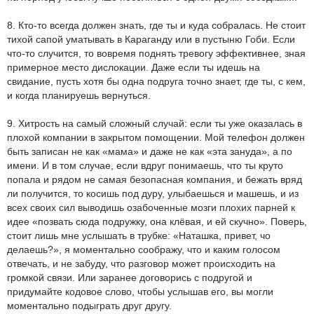
8. Кто-то всегда должен знать, где ты и куда собралась. Не стоит
тихой сапой уматывать в Караганду или в пустыню Гоби. Если
что-то случится, то вовремя поднять тревогу эффективнее, зная
примерное место дислокации. Даже если ты идешь на
свидание, пусть хотя бы одна подруга точно знает, где ты, с кем,
и когда планируешь вернуться.
9. Хитрость на самый сложный случай: если ты уже оказалась в
плохой компании в закрытом помощении. Мой телефон должен
быть записан не как «мама» и даже не как «эта зануда», а по
имени. И в том случае, если вдруг понимаешь, что ты круто
попала и рядом не самая безопасная компания, и бежать вряд
ли получится, то косишь под дуру, улыбаешься и машешь, и из
всех своих сил выводишь озабоченные мозги плохих парней к
идее «позвать сюда подружку, она клёвая, и ей скучно». Поверь,
стоит лишь мне услышать в трубке: «Наташка, привет, чо
делаешь?», я моментально соображу, что и каким голосом
отвечать, и не забуду, что разговор может происходить на
громкой связи. Или заранее договорись с подругой и
придумайте кодовое слово, чтобы услышав его, вы могли
моментально подыграть друг другу.