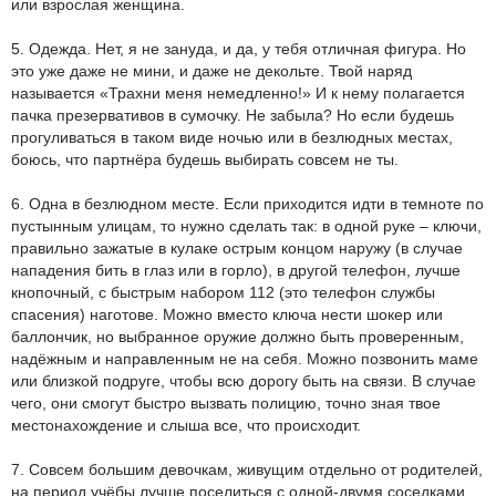
или взрослая женщина.
5. Одежда. Нет, я не зануда, и да, у тебя отличная фигура. Но
это уже даже не мини, и даже не декольте. Твой наряд
называется «Трахни меня немедленно!» И к нему полагается
пачка презервативов в сумочку. Не забыла? Но если будешь
прогуливаться в таком виде ночью или в безлюдных местах,
боюсь, что партнёра будешь выбирать совсем не ты.
6. Одна в безлюдном месте. Если приходится идти в темноте по
пустынным улицам, то нужно сделать так: в одной руке – ключи,
правильно зажатые в кулаке острым концом наружу (в случае
нападения бить в глаз или в горло), в другой телефон, лучше
кнопочный, с быстрым набором 112 (это телефон службы
спасения) наготове. Можно вместо ключа нести шокер или
баллончик, но выбранное оружие должно быть проверенным,
надёжным и направленным не на себя. Можно позвонить маме
или близкой подруге, чтобы всю дорогу быть на связи. В случае
чего, они смогут быстро вызвать полицию, точно зная твое
местонахождение и слыша все, что происходит.
7. Совсем большим девочкам, живущим отдельно от родителей,
на период учёбы лучше поселиться с одной-двумя соседками.