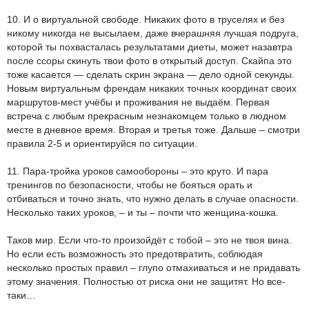
10. И о виртуальной свободе. Никаких фото в труселях и без
никому никогда не высылаем, даже вчерашняя лучшая подруга,
которой ты похвасталась результатами диеты, может назавтра
после ссоры скинуть твои фото в открытый доступ. Скайпа это
тоже касается — сделать скрин экрана — дело одной секунды.
Новым виртуальным френдам никаких точных координат своих
маршрутов-мест учёбы и проживания не выдаём. Первая
встреча с любым прекрасным незнакомцем только в людном
месте в дневное время. Вторая и третья тоже. Дальше – смотри
правила 2-5 и ориентируйся по ситуации.
11. Пара-тройка уроков самообороны – это круто. И пара
тренингов по безопасности, чтобы не бояться орать и
отбиваться и точно знать, что нужно делать в случае опасности.
Несколько таких уроков, – и ты – почти что женщина-кошка.
Таков мир. Если что-то произойдёт с тобой – это не твоя вина.
Но если есть возможность это предотвратить, соблюдая
несколько простых правил – глупо отмахиваться и не придавать
этому значения. Полностью от риска они не защитят. Но все-
таки…