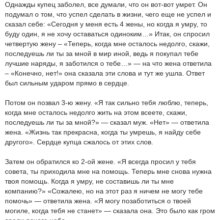
Однажды купец заболел, все думали, что он вот-вот умрет. Он
подумал о том, что успел сделать в жизни, чего еще не успел и
сказал себе: «Сегодня у меня есть 4 жены, но когда я умру, то
буду один, я не хочу оставаться одиноким…» Итак, он спросил
четвертую жену – «Теперь, когда мне осталось недолго, скажи,
последуешь ли ты за мной в мир иной, ведь я покупал тебе
лучшие наряды, я заботился о тебе…» — на что жена ответила
– «Конечно, нет!» она сказала эти слова и тут же ушла. Ответ
был сильным ударом прямо в сердце.
Потом он позвал 3-ю жену. «Я так сильно тебя люблю, теперь,
когда мне осталось недолго жить на этом всеете, скажи,
последуешь ли ты за мной?» — сказал муж. «Нет» — ответила
жена. «Жизнь так прекрасна, когда ты умрешь, я найду себе
другого». Сердце купца сжалось от этих слов.
Затем он обратился ко 2-ой жене. «Я всегда просил у тебя
совета, ты приходила мне на помощь. Теперь мне снова нужна
твоя помощь. Когда я умру, не составишь ли ты мне
компанию?» «Сожалею, но на этот раз я ничем не могу тебе
помочь» — ответила жена. «Я могу позаботиться о твоей
могиле, когда тебя не станет» — сказала она. Это было как гром