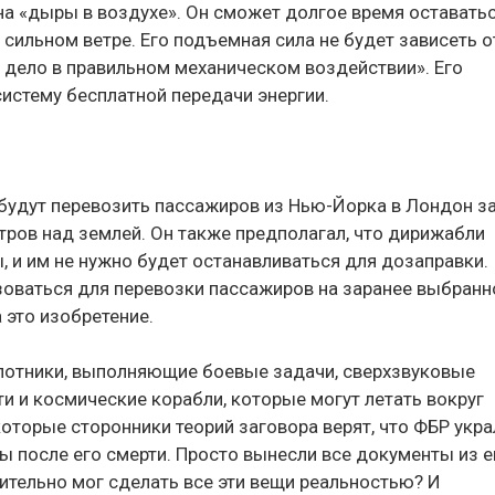
 на «дыры в воздухе». Он сможет долгое время оставать
сильном ветре. Его подъемная сила не будет зависеть о
е дело в правильном механическом воздействии». Его
систему бесплатной передачи энергии.
 будут перевозить пассажиров из Нью-Йорка в Лондон за
тров над землей. Он также предполагал, что дирижабли
, и им не нужно будет останавливаться для дозаправки.
оваться для перевозки пассажиров на заранее выбранн
а это изобретение.
пилотники, выполняющие боевые задачи, сверхзвуковые
и и космические корабли, которые могут летать вокруг
которые сторонники теорий заговора верят, что ФБР укр
ы после его смерти. Просто вынесли все документы из е
вительно мог сделать все эти вещи реальностью? И