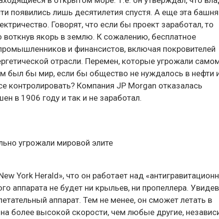
ти появились лишь десятилетия спустя. А еще эта башня
тричество. Говорят, что если бы проект заработал, то
о воткнув якорь в землю. К сожалению, бесплатное
з промышленников и финансистов, включая покровителей
ергетической отрасли. Перемен, которые угрожали само
им был бы мир, если бы общество не нуждалось в нефти 
все контролировать? Компания JP Morgan отказалась
н в 1906 году и так и не заработал.
 New York Herald», что он работает над «антигравитацио
го аппарата не будет ни крыльев, ни пропеллера. Увидев
 летательный аппарат. Тем не менее, он сможет летать в
на более высокой скорости, чем любые другие, незави