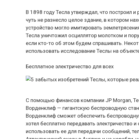
В 1898 году Тесла утверждал, что построил и
чуть не разнесло целое здание, в котором нах
устройство могло имитировать землетрясения
Тесла уничтожил осциллятор молотком и пору
если кто-то об этом будем спрашивать. Неко
использовать исследование Теслы на объекте
Бесплатное электричество для всех
С помощью финансов компании JP Morgan, Те
Ворденклиф — гигантскую беспроводную стан
Ворденклиф сможет обеспечить беспроводную 
хотел бесплатно передавать электричество и
использовать ее для передачи сообщений, т
Атлантический океан в Англию и на корабли, 