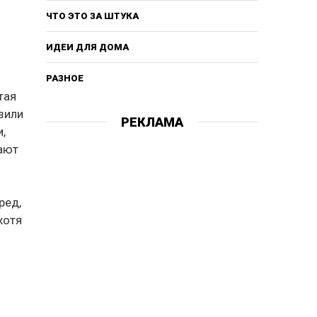
ЧТО ЭТО ЗА ШТУКА
ИДЕИ ДЛЯ ДОМА
РАЗНОЕ
тая
зили
РЕКЛАМА
,
ают
ред,
хотя