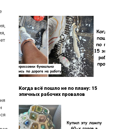
е
ия,
я,
ает
Когда всё пошло не по плану: 15
эпичных рабочих провалов
шня
н
лся
адел