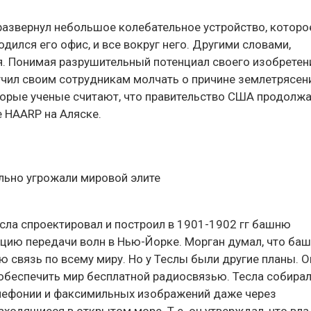
 развернул небольшое колебательное устройство, которо
одился его офис, и все вокруг него. Другими словами,
. Понимая разрушительный потенциал своего изобретен
чил своим сотрудникам молчать о причине землетрясени
торые ученые считают, что правительство США продолж
 HAARP на Аляске.
сла спроектировал и построил в 1901-1902 гг башню
цию передачи волн в Нью-Йорке. Морган думал, что ба
связь по всему миру. Но у Теслы были другие планы. О
 обеспечить мир бесплатной радиосвязью. Тесла собира
елефонии и факсимильных изображений даже через
находящиеся в открытом море. Т.е. он утверждал, что вл