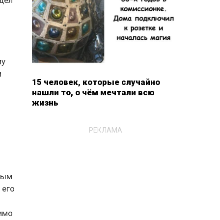
му
и
15 человек, которые случайно
нашли то, о чём мечтали всю
жизнь
РЕКЛАМА
нным
 его
симо