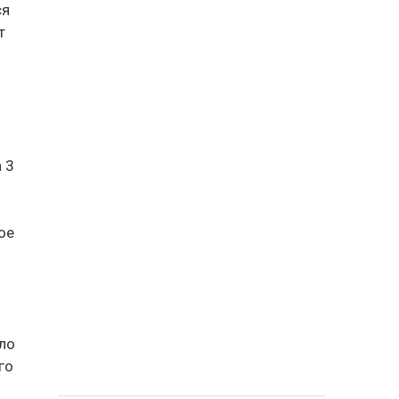
ся
т
 3
ое
ало
го