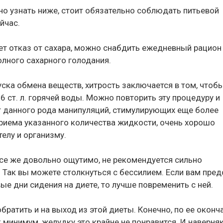
о узнать ниже, стоит обязательно соблюдать питьевой
йчас.
ет отказ от сахара, можно снабдить ежедневный рацион
лного сахарного голодания.
ска обмена веществ, хитрость заключается в том, чтоб
 ст. л. горячей воды. Можно повторить эту процедуру и
т данного рода манипуляций, стимулирующих еще более
 приема указанного количества жидкости, очень хорошо
елу и организму.
все же довольно ощутимо, не рекомендуется сильно
 Так вы можете столкнуться с бессилием. Если вам пред
ые дни сидения на диете, то лучше повременить с ней.
ратить и на выход из этой диеты. Конечно, по ее оконч
 минимум, желудку это крайне не понравится. И наверня