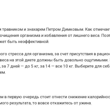
м травником и знахарем Петром Димковым. Как отмечае
очищения организма и избавления от лишнего веса. Поэ
ожет быть неэффективной.
го стресса для организма, за счет присутствия в рацио
и веса на этой диете должны быть довольно ощутимыми. 
за 7 дней — до 5 кг, за 14 — все 10 кг. Выберите для себ
ем.
им в первую очередь стоит отнести снижение калорийно
мого результата, то вовсе откажитесь от ужина.