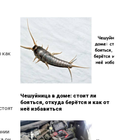
ы как
Чешуйница в доме: стоит ли
бояться, откуда берётся и как от
стоят
неё избавиться
ании
ка он