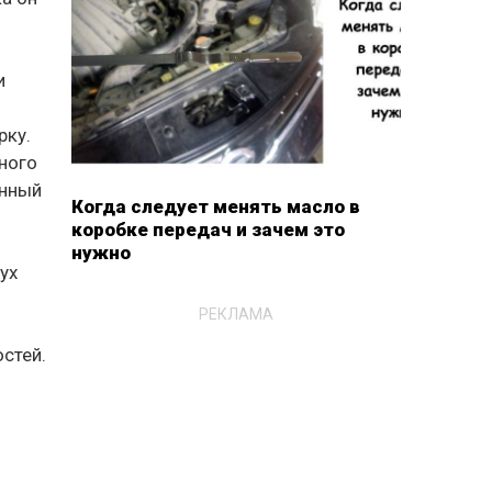
и
рку.
много
енный
Когда следует менять масло в
коробке передач и зачем это
нужно
ух
РЕКЛАМА
стей.
о