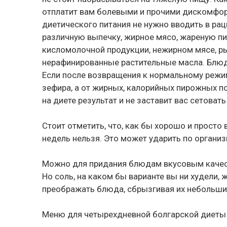
отплатит вам болевыми и прочими дискомфор
диетического питания не нужно вводить в рац
различную выпечку, жирное мясо, жареную пи
кисломолочной продукции, нежирном мясе, ры
нерафинированные растительные масла. Блюда
Если после возвращения к нормальному режим
зефира, а от жирных, калорийных пирожных п
на диете результат и не заставит вас сетоват
Стоит отметить, что, как бы хорошо и просто
недель нельзя. Это может ударить по органи
Можно для придания блюдам вкусовым качеств
Но соль, на каком бы варианте вы ни худели,
преображать блюда, сбрызгивая их небольш
Меню для четырехдневной болгарской диеты