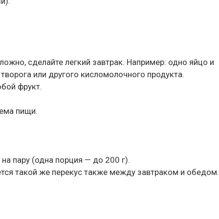
й).
 сложно, сделайте легкий завтрак. Например: одно яйцо и
 творога или другого кисломолочного продукта.
юбой фрукт.
иема пищи.
на пару (одна порция — до 200 г).
тся такой же перекус также между завтраком и обедом