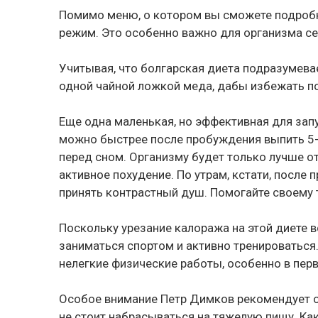
Помимо меню, о котором вы сможете подробн
режим. Это особенно важно для организма се
Учитывая, что болгарская диета подразумева
одной чайной ложкой меда, дабы избежать по
Еще одна маленькая, но эффективная для запу
можно быстрее после пробуждения выпить 5-6
перед сном. Организму будет только лучше о
активное похудение. По утрам, кстати, после
принять контрастный душ. Помогайте своему т
Поскольку урезание калоража на этой диете 
заниматься спортом и активно тренироваться.
нелегкие физические работы, особенно в перв
Особое внимание Петр Димков рекомендует об
не стоит набрасываться на тяжелую пищу. Как