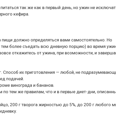
 питаться так же как в первый день, но ужин не исключат
ирного кефира.
в пищи должно определяться вами самостоятельно. Но
 уж тем более съедать всю дневную порцию) во время ужин
 вовсе откажитесь от ужина, при возможности, и заверша
кг. Способ их приготовления — любой, не подразумевающ
ед подачей.
кроме винограда и бананов.
м по тем же правилам, что и в первые диет-дни, описанн
яйцо, 200 г творога жирностью до 5%, до 200 г любого м
идневку.