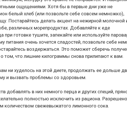
тными ощущениями. Хотя бы в первые дни уже не
ион белый хлеб (или позвольте себе совсем немножко),
щу. Постарайтесь делать акцент на нежирной молочной 
бе, различных морепродуктах. Добавляйте к еде
 при готовке тушите, запекайте или используйте парова
у питания очень хочется сладостей, позвольте себе не
остарайтесь воздержаться. Это поможет сберечь получ
ь о том, что лишние килограммы снова прилипают к вам.
 вам ни худелось на этой диете, продолжать ее дольше дв
зму и вызвать проблемы со здоровьем.
 добавлять в них немного перца и других специй, пряно
 желательно полностью исключить из рациона. Разрешен
им количеством свежевыжатого лимонного сока.