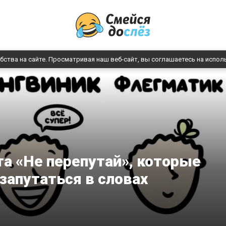
бства на сайте. Просматривая наш веб-сайт, вы соглашаетесь на испол
та «Не перепутай», которые
 запутаться в словах