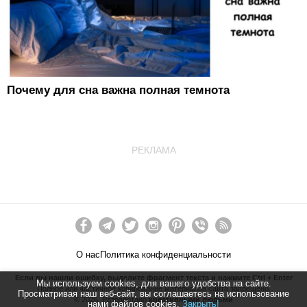
Почему для сна важна полная темнота
РЕКЛАМА
О нас
Политика конфиденциальности
Если вы нашли ошибку, выделите фрагмент текста и нажмите Ctrl + Enter
Мы используем cookies, для вашего удобства на сайте.
Полное или частичное копирование материалов сайта запрещено.
Просматривая наш веб-сайт, вы соглашаетесь на использование
©
2026
. Разработано
креативными людьми
нами файлов cookies.
Закрыть!