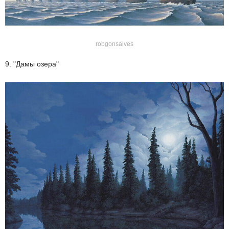
robgonsalves
9. "Дамы озера"