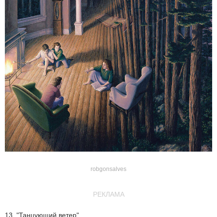
robgonsalves
РЕКЛАМА
13. "Танцующий ветер"