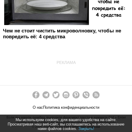
Чем не стоит чистить микроволновку, чтобы не
повредить её: 4 средства
РЕКЛАМА
О нас
Политика конфиденциальности
Если вы нашли ошибку, выделите фрагмент текста и нажмите Ctrl + Enter
Мы используем cookies, для вашего удобства на сайте.
Полное или частичное копирование материалов сайта запрещено.
Просматривая наш веб-сайт, вы соглашаетесь на использование
©
2026
. Разработано
креативными людьми
нами файлов cookies.
Закрыть!