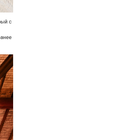
рый с
ранее