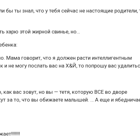
 бы ты знал, что у тебя сейчас не настоящие родители, 
ть харю этой жирной свинье, но…
ебенка:
но. Мама говорит, что я должен расти интеллигентным
к и не могу послать вас на Х&Й, то попрошу вас удалитьс
 как вас зовут, но вы — тетя, которую ВСЕ во дворе
жут за то, что вы обижаете малышей. … А еще и ябеднича
ает!!!!!!!