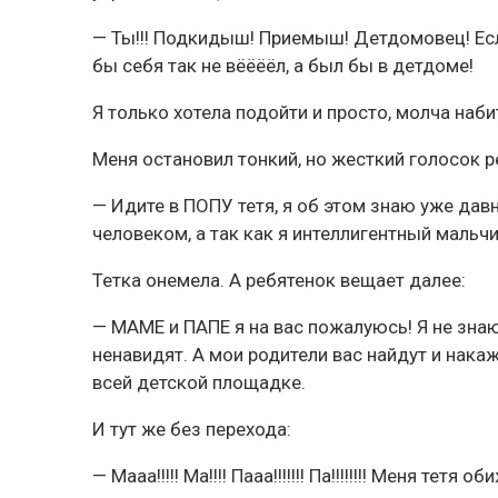
— Ты!!! Подкидыш! Приемыш! Детдомовец! Если
бы себя так не вёёёёл, а был бы в детдоме!
Я только хотела подойти и просто, молча наби
Меня остановил тонкий, но жесткий голосок р
— Идите в ПОПУ тетя, я об этом знаю уже дав
человеком, а так как я интеллигентный мальчи
Тетка онемела. А ребятенок вещает далее:
— МАМЕ и ПАПЕ я на вас пожалуюсь! Я не знаю,
ненавидят. А мои родители вас найдут и нака
всей детской площадке.
И тут же без перехода:
— Мааа!!!!! Ма!!!! Пааа!!!!!!! Па!!!!!!!! Меня тетя обиж