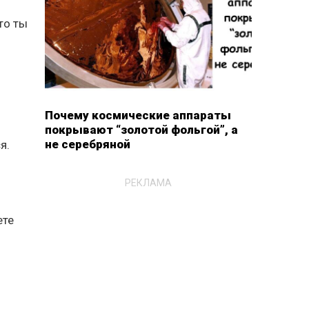
то ты
Почему космические аппараты
покрывают “золотой фольгой”, а
не серебряной
я.
РЕКЛАМА
ете