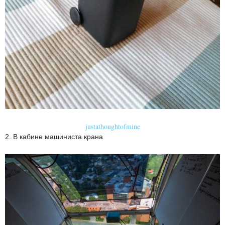
justathoughtofmine
2. В кабине машиниста крана