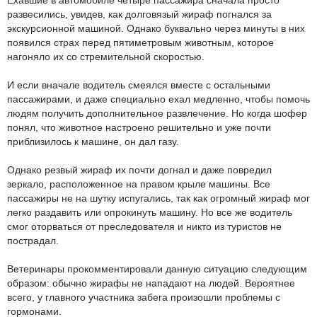
Ехавшие в автомобиле четыре пассажира сначала просто
развесились, увидев, как долговязый жираф погнался за
экскурсионной машиной. Однако буквально через минуты в них
появился страх перед пятиметровым животным, которое
нагоняло их со стремительной скоростью.
И если вначале водитель смеялся вместе с остальными
пассажирами, и даже специально ехал медленно, чтобы помочь
людям получить дополнительное развлечение. Но когда шофер
понял, что животное настроено решительно и уже почти
приблизилось к машине, он дал газу.
Однако резвый жираф их почти догнал и даже повредил
зеркало, расположенное на правом крыле машины. Все
пассажиры не на шутку испугались, так как огромный жираф мог
легко раздавить или опрокинуть машину. Но все же водитель
смог оторваться от преследователя и никто из туристов не
пострадал.
Ветеринары прокомментировали данную ситуацию следующим
образом: обычно жирафы не нападают на людей. Вероятнее
всего, у главного участника забега произошли проблемы с
гормонами.