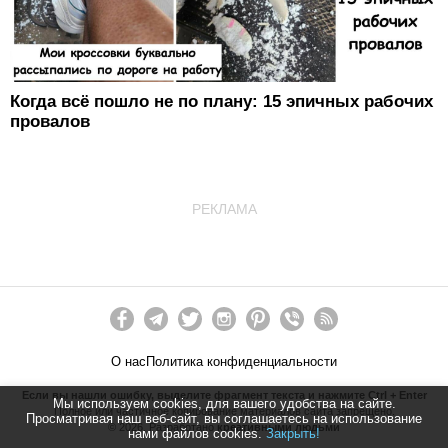
Когда всё пошло не по плану: 15 эпичных рабочих
провалов
РЕКЛАМА
О нас
Политика конфиденциальности
Если вы нашли ошибку, выделите фрагмент текста и нажмите Ctrl + Enter
Мы используем cookies, для вашего удобства на сайте.
Полное или частичное копирование материалов сайта запрещено.
Просматривая наш веб-сайт, вы соглашаетесь на использование
©
2026
. Разработано
креативными людьми
нами файлов cookies.
Закрыть!