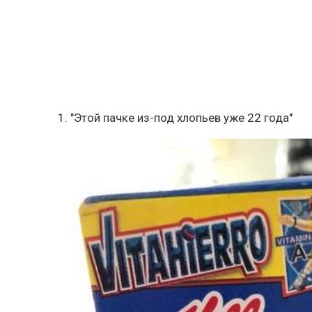
1. "Этой пачке из-под хлопьев уже 22 года"