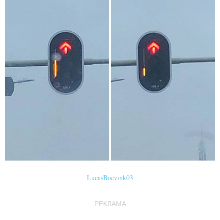
LucasBoevink03
РЕКЛАМА