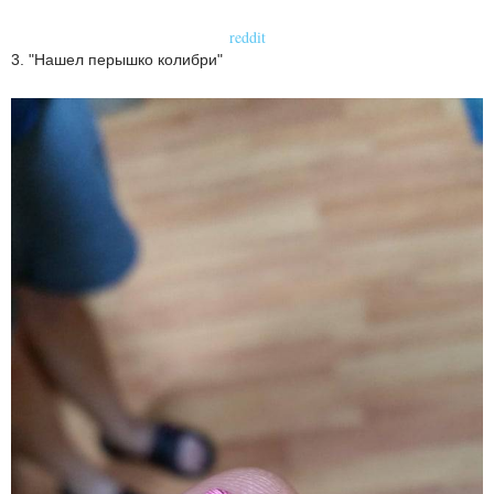
reddit
3. "Нашел перышко колибри"