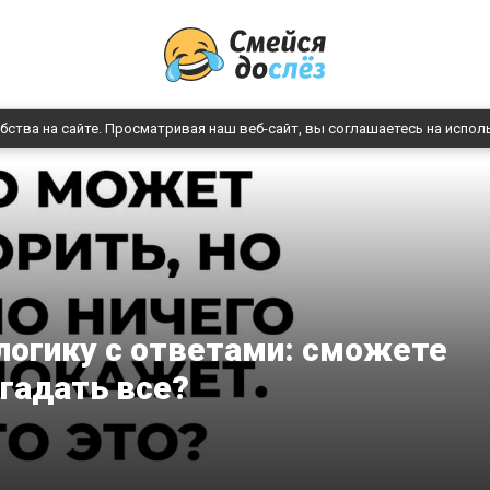
бства на сайте. Просматривая наш веб-сайт, вы соглашаетесь на испол
логику с ответами: сможете
гадать все?