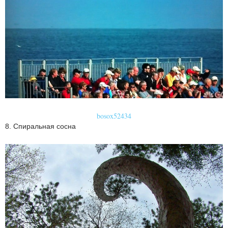
bosox52434
8. Спиральная сосна