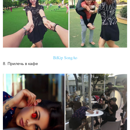
BiKip SongAo
8. Прилечь в кафе