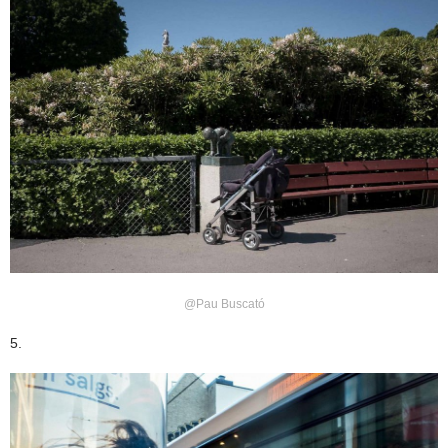
@Pau Buscató
5.