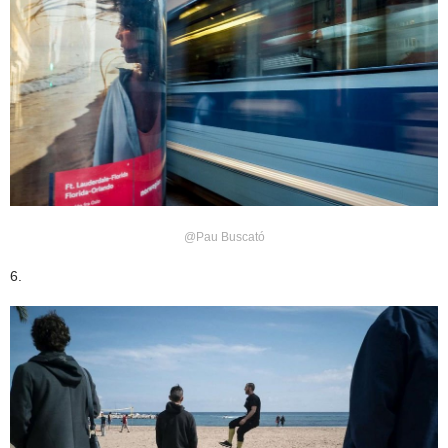
@Pau Buscató
6.