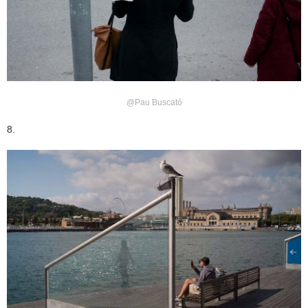
@Pau Buscató
8.