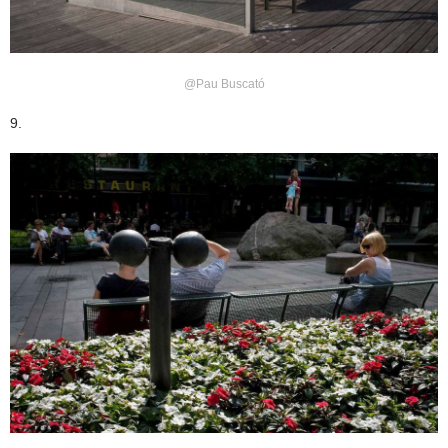
@Pau Buscató
9.