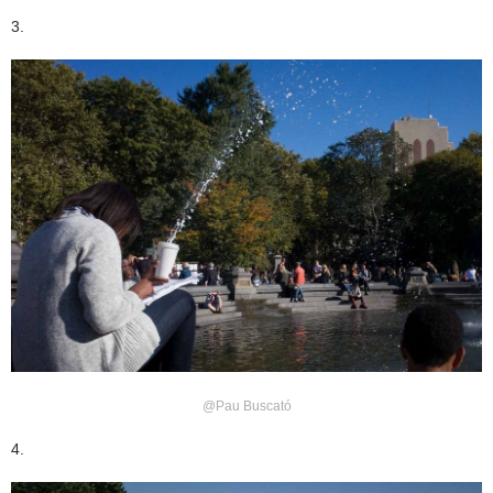
3.
@Pau Buscató
4.