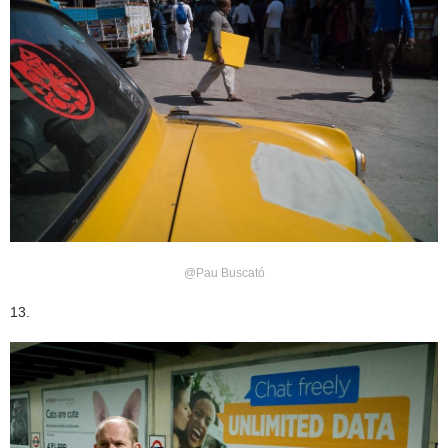
@Pau Buscató
13.