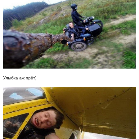
Улыбка аж прёт)