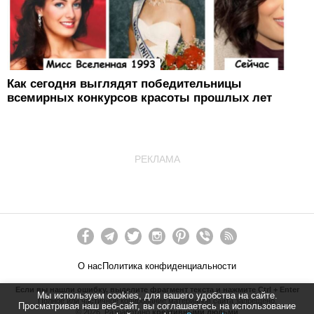
Как сегодня выглядят победительницы
всемирных конкурсов красоты прошлых лет
РЕКЛАМА
О нас
Политика конфиденциальности
Если вы нашли ошибку, выделите фрагмент текста и нажмите Ctrl + Enter
Мы используем cookies, для вашего удобства на сайте.
Полное или частичное копирование материалов сайта запрещено.
Просматривая наш веб-сайт, вы соглашаетесь на использование
©
2026
. Разработано
креативными людьми