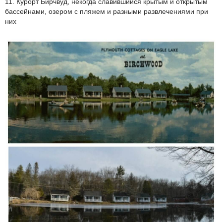
11. Курорт Бирчвуд, некогда славившийся крытым и открытым
бассейнами, озером с пляжем и разными развлечениями при
них