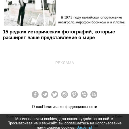
15 редких исторических фотографий, которые
расширят ваше представление о мире
РЕКЛАМА
О нас
Политика конфиденциальности
Если вы нашли ошибку, выделите фрагмент текста и нажмите Ctrl + Enter
Мы используем cookies, для вашего удобства на сайте.
Полное или частичное копирование материалов сайта запрещено.
Просматривая наш веб-сайт, вы соглашаетесь на использование
©
2026
. Разработано
креативными людьми
нами файлов cookies.
Закрыть!