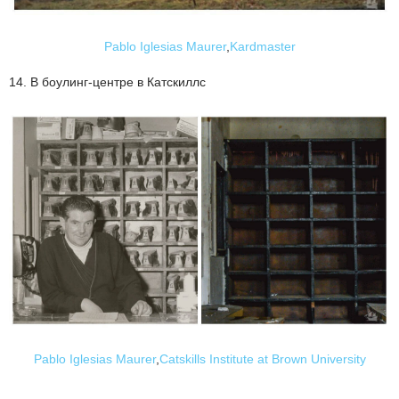
Pablo Iglesias Maurer
,
Kardmaster
14. В боулинг-центре в Катскиллс
Pablo Iglesias Maurer
,
Catskills Institute at Brown University