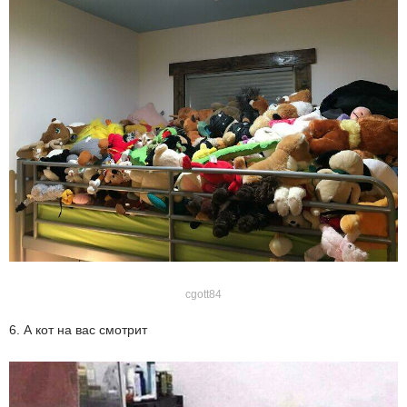
cgott84
6. А кот на вас смотрит