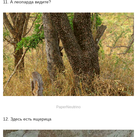
11. А леопарда видите?
PaperNeutrino
12. Здесь есть ящерица