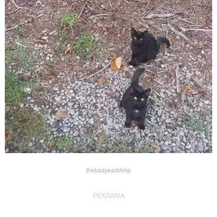
thebadyearblimp
РЕКЛАМА