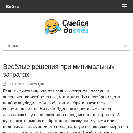
Войти
Весёлые решения при минимальных
затратах
07-03-2017
Фото дня
Если ты считаешь, что век великих открытий позади, и
человечество изобрело все, что можно было изобрести, эта
подборка убедит тебя в обратном. Узри и восхитись
современными да Винчи и Эдисонами, которые еще раз
доказывают – у воображения и находчивости нет границ. И
пусть некоторые их изобретения покажутся глупыми или
нелепыми – насмешки это цена, которую все великие мира сего
в свое время платили за смелость и идейный потенциал.