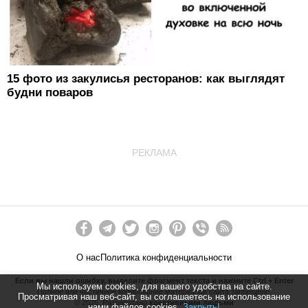
15 фото из закулисья ресторанов: как выглядят
будни поваров
РЕКЛАМА
О нас
Политика конфиденциальности
Если вы нашли ошибку, выделите фрагмент текста и нажмите Ctrl + Enter
Мы используем cookies, для вашего удобства на сайте.
Полное или частичное копирование материалов сайта запрещено.
Просматривая наш веб-сайт, вы соглашаетесь на использование
©
2026
. Разработано
креативными людьми
нами файлов cookies.
Закрыть!