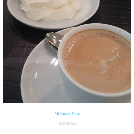
MiNameIsCase
РЕКЛАМА