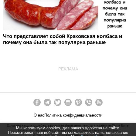
Что представляет собой Краковская колбаса и
почему она была так популярна раньше
РЕКЛАМА
О нас
Политика конфиденциальности
Если вы нашли ошибку, выделите фрагмент текста и нажмите Ctrl + Enter
Мы используем cookies, для вашего удобства на сайте.
Полное или частичное копирование материалов сайта запрещено.
Просматривая наш веб-сайт, вы соглашаетесь на использование
©
2026
. Разработано
креативными людьми