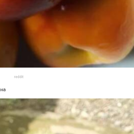
reddit
ана