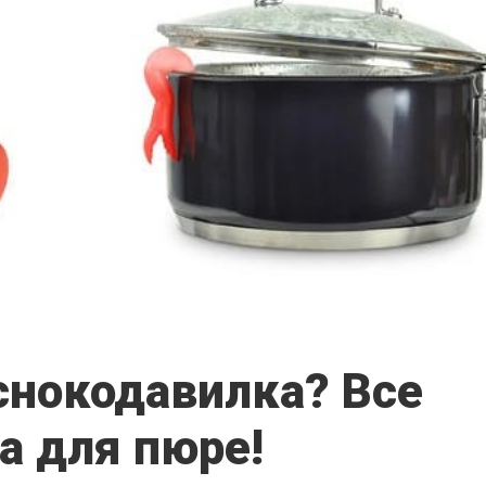
еснокодавилка? Все
а для пюре!