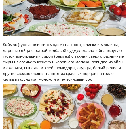
Каймак (густые сливки с медом) на тосте, оливки и маслины,
жареные яйца с острой колбасой суджук, масло, яйца вкрутую,
густой виноградный сироп (бекмез) с тахини сверху, различные
сыры из овечьего козьего и коровьего молока, повидло из айвы
и ежевики, выпечка и хлеб, помидоры, огурцы, белый редис и
другие свежие овощи, паштет из красных перцев на гриле,
халва из фундука, молоко и апельсиновый сок.