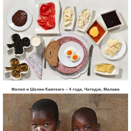
Филип и Шелин Камтенго – 4 года, Читедзе, Малави