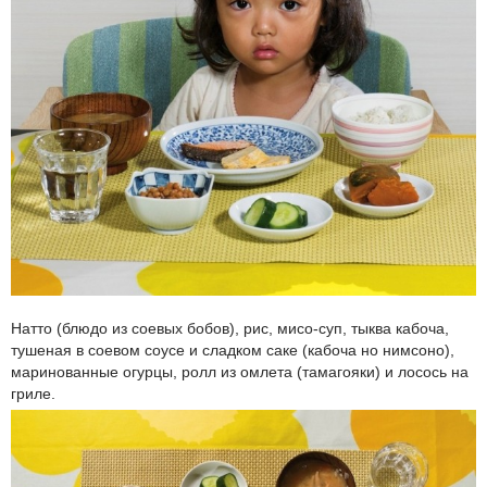
Натто (блюдо из соевых бобов), рис, мисо-суп, тыква кабоча,
тушеная в соевом соусе и сладком саке (кабоча но нимсоно),
маринованные огурцы, ролл из омлета (тамагояки) и лосось на
гриле.