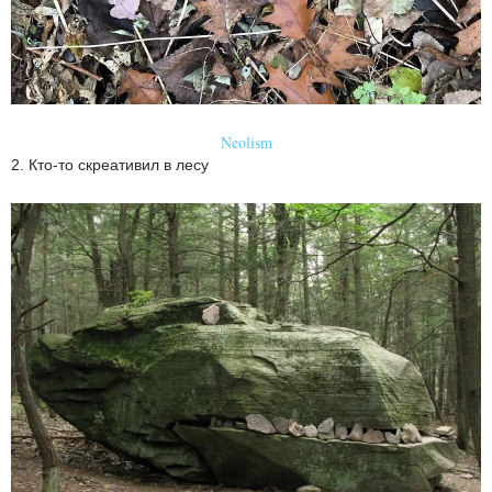
Neolism
2. Кто-то скреативил в лесу