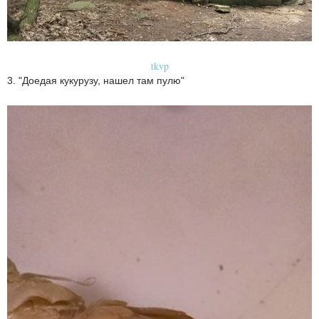
tkvp
3. "Доедая кукурузу, нашел там пулю"