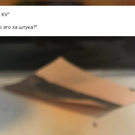
 KV"
о это за штука?"